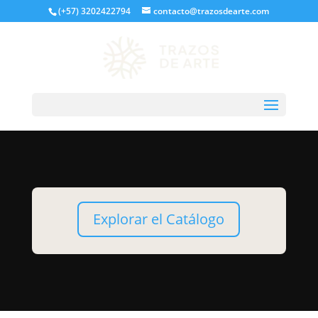
(+57) 3202422794
contacto@trazosdearte.com
Explorar el Catálogo