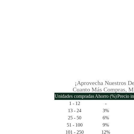
¡Aprovecha Nuestros De
Cuanto Más Compras, M
Unidades compradas
Ahorro (%)
Precio i
1 - 12
-
13 - 24
3%
25 - 50
6%
51 - 100
9%
101 - 250
12%