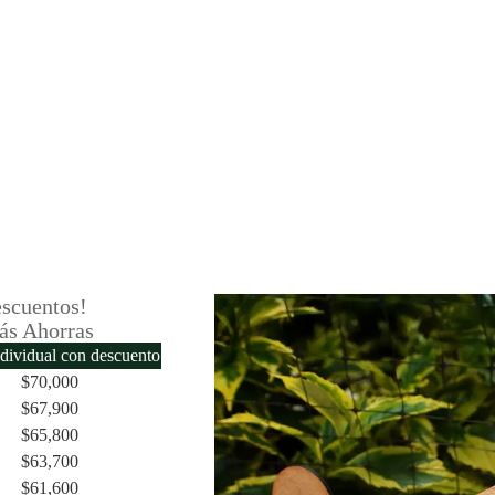
scuentos!
ás Ahorras
ndividual con descuento
$
70,000
$
67,900
$
65,800
$
63,700
$
61,600