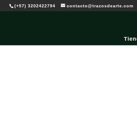
(+57) 3202422794
contacto@trazosdearte.com
Tien