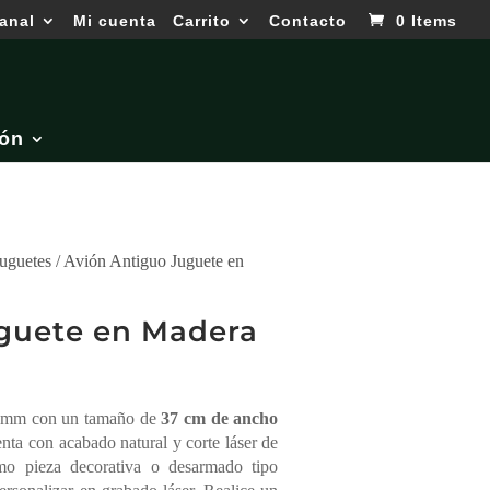
anal
Mi cuenta
Carrito
Contacto
0 Items
ón
Juguetes
/ Avión Antiguo Juguete en
guete en Madera
3 mm con un tamaño de
37 cm de ancho
nta con acabado natural y corte láser de
mo pieza decorativa o desarmado tipo