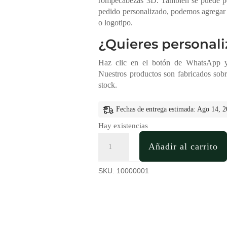
rompecabezas 3D. También se puede per
pedido personalizado, podemos agregar 
o logotipo.
¿Quieres personali
Haz clic en el botón de WhatsApp y 
Nuestros productos son fabricados sob
stock.
Fechas de entrega estimada: Ago 14, 
Hay existencias
Avión
Añadir al carrito
Antiguo
Juguete
en
SKU:
10000001
Madera
MDF
cantidad