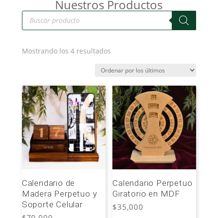
Nuestros Productos
Búsqueda
de
productos
Ordenado
Mostrando los 4 resultados
por
los
últimos
Calendario de
Calendario Perpetuo
Madera Perpetuo y
Giratorio en MDF
Soporte Celular
$
35,000
$
70,000