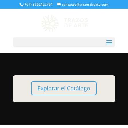
(+57) 3202422794
contacto@trazosdearte.com
Explorar el Catálogo