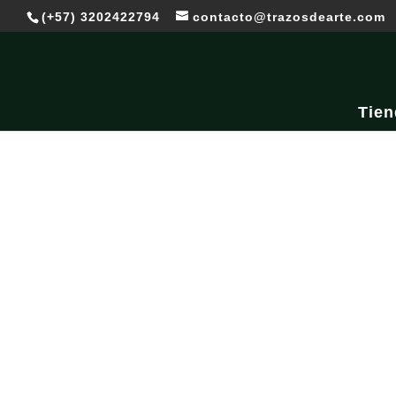
(+57) 3202422794
contacto@trazosdearte.com
Tien