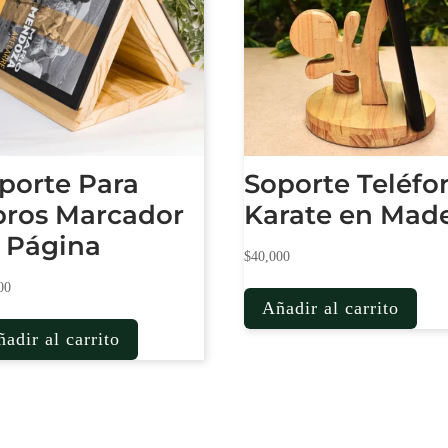
porte Para
Soporte Teléfo
bros Marcador
Karate en Mad
 Página
$
40,000
00
Añadir al carrito
adir al carrito