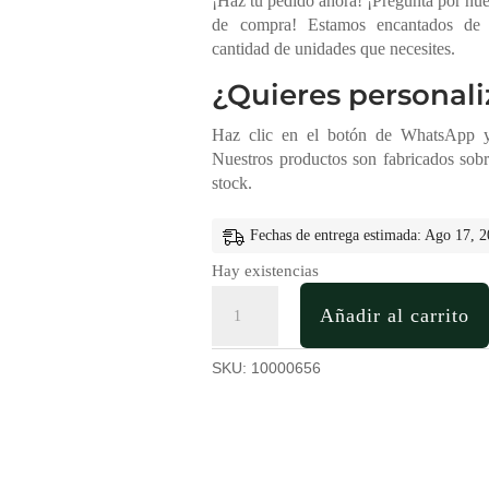
¡Haz tu pedido ahora! ¡Pregunta por nu
de compra! Estamos encantados de o
cantidad de unidades que necesites.
¿Quieres personali
Haz clic en el botón de WhatsApp y 
Nuestros productos son fabricados sob
stock.
Fechas de entrega estimada: Ago 17, 
Hay existencias
Caja
Añadir al carrito
Canasta
en
Madera
SKU:
10000656
Personalizada
cantidad