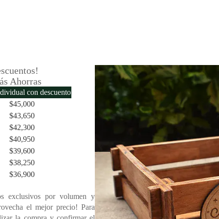
scuentos!
ás Ahorras
ndividual con descuento
$
45,000
$
43,650
$
42,300
$
40,950
$
39,600
$
38,250
$
36,900
s exclusivos por volumen y
rovecha el mejor precio! Para
lizar la compra y confirmar el