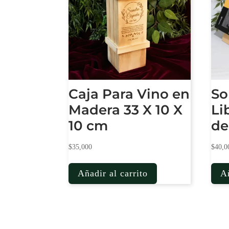
Caja Para Vino en
So
Madera 33 X 10 X
Li
10 cm
de
$
35,000
$
40,0
Añadir al carrito
Añ