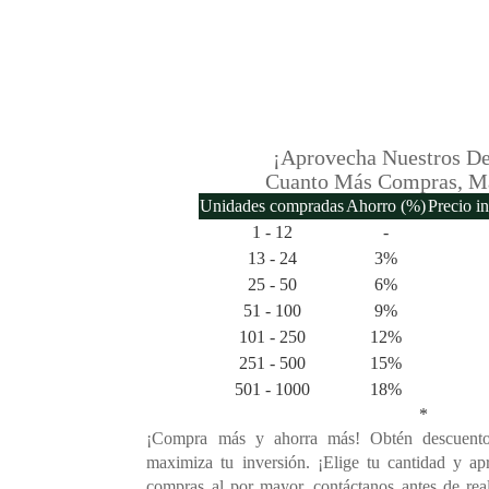
¡Aprovecha Nuestros De
Cuanto Más Compras, M
Unidades compradas
Ahorro (%)
Precio i
1 - 12
-
13 - 24
3%
25 - 50
6%
51 - 100
9%
101 - 250
12%
251 - 500
15%
501 - 1000
18%
*
¡Compra más y ahorra más! Obtén descuento
maximiza tu inversión. ¡Elige tu cantidad y ap
compras al por mayor, contáctanos antes de rea