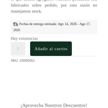
fabricados sobre pedido, por esta razón no
manejamos stock.
Fechas de entrega estimada: Ago 14, 2026 - Ago 17,
2026
Hay existencias
Caja
Añadir al carrito
para
3
SKU:
10000451
Botellas
de
Vino
en
Madera
Personalizada
cantidad
¡Aprovecha Nuestros Descuentos!