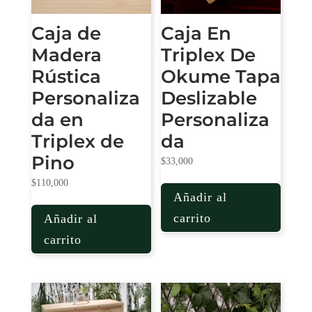
Caja de
Caja En
Madera
Triplex De
Rústica
Okume Tapa
Personaliza
Deslizable
da en
Personaliza
Triplex de
da
Pino
$
33,000
$
110,000
Añadir al
carrito
Añadir al
carrito