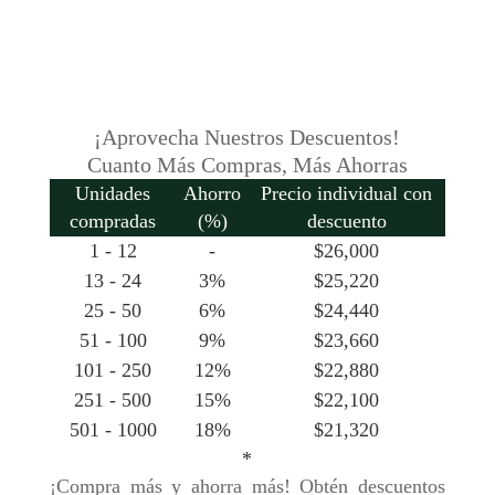
cantidad
¡Aprovecha Nuestros Descuentos!
Cuanto Más Compras, Más Ahorras
Unidades
Ahorro
Precio individual con
compradas
(%)
descuento
1 - 12
-
$
26,000
13 - 24
3%
$
25,220
25 - 50
6%
$
24,440
51 - 100
9%
$
23,660
101 - 250
12%
$
22,880
251 - 500
15%
$
22,100
501 - 1000
18%
$
21,320
*
¡Compra más y ahorra más! Obtén descuentos