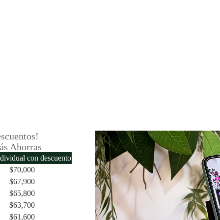
scuentos!
ás Ahorras
ndividual con descuento
$
70,000
$
67,900
$
65,800
$
63,700
$
61,600