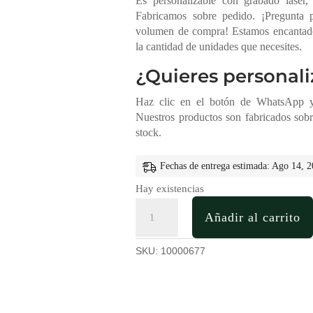
Es personalizable con grabado láser,
Fabricamos sobre pedido. ¡Pregunta p
volumen de compra! Estamos encantados
la cantidad de unidades que necesites.
¿Quieres personali
Haz clic en el botón de WhatsApp y 
Nuestros productos son fabricados sob
stock.
Fechas de entrega estimada: Ago 14, 
Hay existencias
Calendario
Añadir al carrito
de
Madera
Perpetuo
SKU:
10000677
y
Soporte
Celular
cantidad