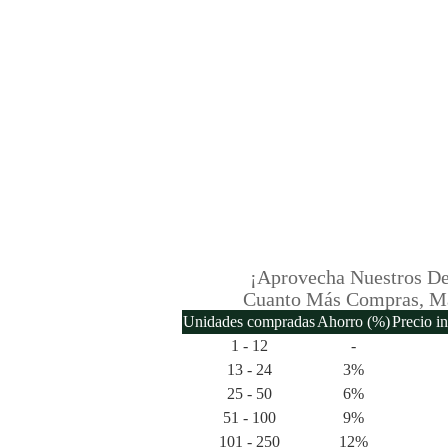
¡Aprovecha Nuestros De
Cuanto Más Compras, M
Unidades compradas
Ahorro (%)
Precio i
1 - 12
-
13 - 24
3%
25 - 50
6%
51 - 100
9%
101 - 250
12%