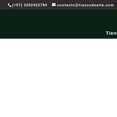
(+57) 3202422794
contacto@trazosdearte.com
Tien