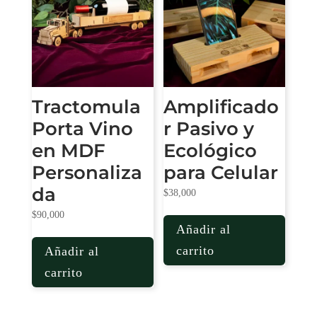
Tractomula
Amplificado
Porta Vino
r Pasivo y
en MDF
Ecológico
Personaliza
para Celular
da
$
38,000
$
90,000
Añadir al
carrito
Añadir al
carrito