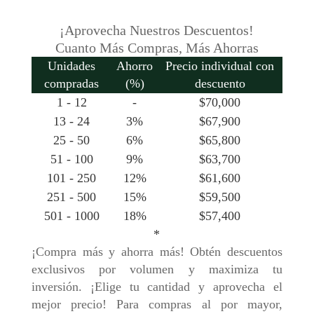
¡Aprovecha Nuestros Descuentos!
Cuanto Más Compras, Más Ahorras
Unidades
Ahorro
Precio individual con
compradas
(%)
descuento
1 - 12
-
$
70,000
13 - 24
3%
$
67,900
25 - 50
6%
$
65,800
51 - 100
9%
$
63,700
101 - 250
12%
$
61,600
251 - 500
15%
$
59,500
501 - 1000
18%
$
57,400
*
¡Compra más y ahorra más! Obtén descuentos
exclusivos por volumen y maximiza tu
inversión. ¡Elige tu cantidad y aprovecha el
mejor precio! Para compras al por mayor,