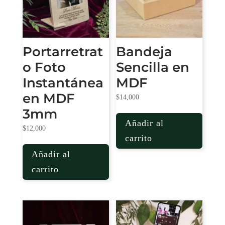
Portarretrat
Bandeja
o Foto
Sencilla en
Instantánea
MDF
en MDF
$
14,000
3mm
Añadir al
$
12,000
carrito
Añadir al
carrito