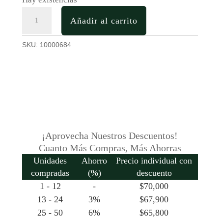
Escultura
Añadir al carrito
Familia
4
SKU:
10000684
Jirafas
en
Madera
cantidad
¡Aprovecha Nuestros Descuentos!
Cuanto Más Compras, Más Ahorras
Unidades
Ahorro
Precio individual con
compradas
(%)
descuento
1 - 12
-
$
70,000
13 - 24
3%
$
67,900
25 - 50
6%
$
65,800