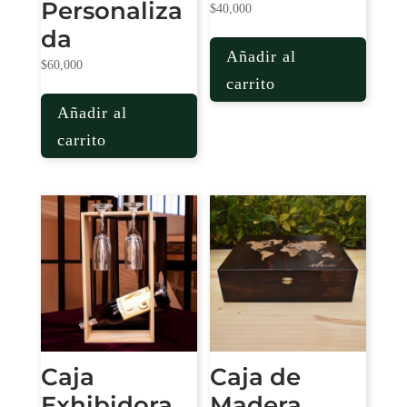
Personaliza
$
40,000
da
Añadir al
$
60,000
carrito
Añadir al
carrito
Caja
Caja de
Exhibidora
Madera