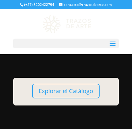
(+57) 3202422794
contacto@trazosdearte.com
Explorar el Catálogo