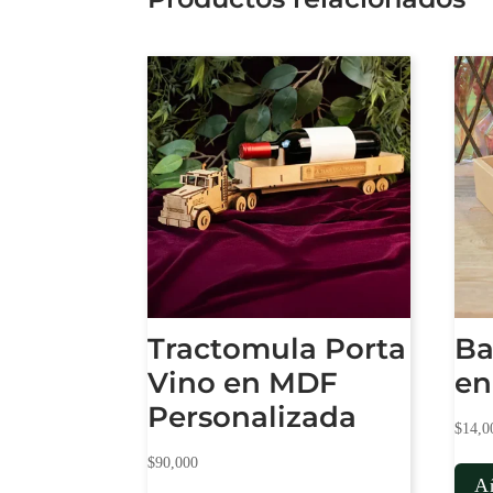
Tractomula Porta
Ba
Vino en MDF
e
Personalizada
$
14,0
$
90,000
Añ