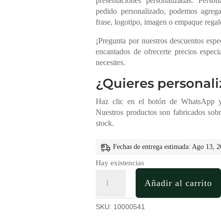
presentaciones personalizadas. Perso
pedido personalizado, podemos agreg
frase, logotipo, imagen o empaque rega
¡Pregunta por nuestros descuentos esp
encantados de ofrecerte precios espec
necesites.
¿Quieres personali
Haz clic en el botón de WhatsApp y 
Nuestros productos son fabricados sob
stock.
Fechas de entrega estimada: Ago 13, 
Hay existencias
Caja
Añadir al carrito
En
Triplex
De
SKU:
10000541
Okume