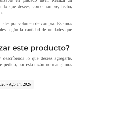
nalizable en grabado láser. Realiza un
ar lo que desees, como nombre, fecha,
lo.
eciales por volumen de compra! Estamos
iales según la cantidad de unidades que
zar este producto?
descríbenos lo que deseas agregarle.
re pedido, por esta razón no manejamos
2026 - Ago 14, 2026