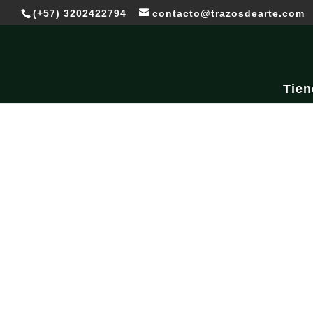
(+57) 3202422794
contacto@trazosdearte.com
Tien