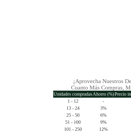
¡Aprovecha Nuestros De
Cuanto Más Compras, M
Unidades compradas
Ahorro (%)
Precio i
1 - 12
-
13 - 24
3%
25 - 50
6%
51 - 100
9%
101 - 250
12%