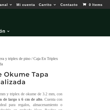
anal
Mi cuenta
Carrito
Contacto
0 Items
ón
ra y triplex de pino
/ Caja En Triplex
da
De Okume Tapa
nalizada
9 mm y triplex de okume de 3.2 mm, con
 de largo x 6 cm de alto
. Cuenta con
Ideal para regalos, almacenamiento o