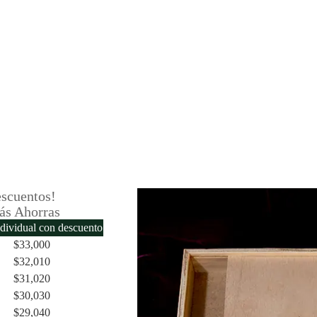
Tapa
Deslizable
Personalizada
cantidad
scuentos!
ás Ahorras
ndividual con descuento
$
33,000
$
32,010
$
31,020
$
30,030
$
29,040