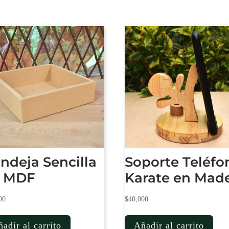
ndeja Sencilla
Soporte Teléfo
n MDF
Karate en Mad
00
$
40,000
adir al carrito
Añadir al carrito