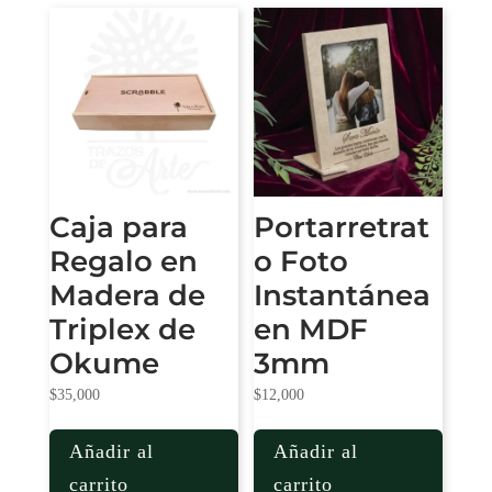
Caja para
Portarretrat
Regalo en
o Foto
Madera de
Instantánea
Triplex de
en MDF
Okume
3mm
$
35,000
$
12,000
Añadir al
Añadir al
carrito
carrito