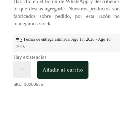
Haz clic en el botón de WhatsApp y descríbenos
lo que deseas agregarle. Nuestros productos son
fabricados sobre pedido, por esta razón no
manejamos stock.
Fechas de entrega estimada: Ago 17, 2026 - Ago 18,
2026
Hay existencias
Portarretrato
Añadir al carrito
Para
Mesa
SKU:
10000535
en
Triplex
de
Pino
cantidad